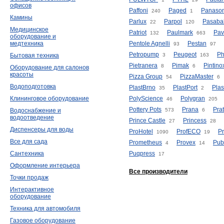
офисов
Paffoni
Paged
Panason
240
1
Камины
Parlux
Parpol
Pasaba
22
120
Медицинское
Patriot
Paulmark
Pav
132
663
оборудование и
медтехника
Pentole Agnelli
Pestan
93
97
Petropump
Peugeot
Ph
Бытовая техника
3
163
Pietranera
Pimak
Pintino
8
6
Оборудование для салонов
красоты
Pizza Group
PizzaMaster
54
6
Водоподготовка
PlastBrno
PlastPort
Plas
35
2
Клининговое оборудование
PolyScience
Polygran
46
205
Pottery Pots
Prana
Prat
Водоснабжение и
573
6
водоотведение
Prince Castle
Princess
27
28
Диспенсеры для воды
ProHotel
ProfECO
Pr
1090
19
Все для сада
Prometheus
Provex
Pub
4
14
Сантехника
Puqpress
17
Оформление интерьера
Все производители
Точки продаж
Интерактивное
оборудование
Техника для автомобиля
Газовое оборудование