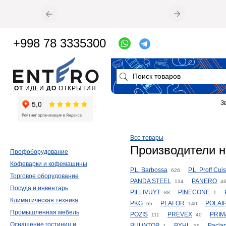
+998 78 3335300
ОТ
ИДЕИ
ДО
ОТКРЫТИЯ
З
Все товары
Производители н
Профоборудование
Кофеварки и кофемашины
P.L. Barbossa
P.L. Proff Cui
626
Торговое оборудование
PANDA STEEL
PANERO
134
4
Посуда и инвентарь
PILLIVUYT
PINECONE
88
1
Климатическая техника
PKG
PLAFOR
POLAI
65
140
Промышленная мебель
POZIS
PREVEX
PRIM
111
40
Оснащение гостиниц и
PULWTOP
PYHL
Pacla
1
29