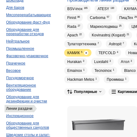
шоколада
Для баров
BSV-inox
165
ATESY
130
KAYMA
Мясоперерабатывающее
Finist
86
Carboma
57
ПищТех
29
Оборудование фаст-фуд
Rada
27
Марихолодмаш
25
Ц
Оборудование для
переработки отходов
Apach
22
Kovinastroj (Kogast)
21
Нейтральное
Тулаторгтехника
7
Astropit
7
K
Промышленное
КАМИК
5
TEFCOLD
4
Нова
Фасовочно-упаковочное
Hurakan
3
Luxstahl
3
Атол
3
Прачечное
Emainox
1
Tecnoinox
1
Blanco
Весовое
Посудомоечное
Hackman Metos
1
Проммаш
1
Вентиляционное
оборудование
Популярные
Картинкам
Оборудование для
дезинфекции и очистки
Линии раздачи
Инспекционное
Оборудование для
общественных санузлов
Шведские столы и салат-