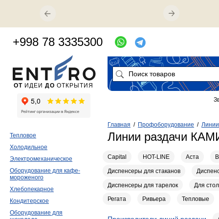
+998 78 3335300
ОТ
ИДЕИ
ДО
ОТКРЫТИЯ
З
Главная
/
Профоборудование
/
Линии
Линии раздачи КАМ
Тепловое
Холодильное
Capital
HOT-LINE
Аста
В
Электромеханическое
Оборудование для кафе-
Диспенсеры для стаканов
Диспенс
мороженого
Диспенсеры для тарелок
Для сто
Хлебопекарное
Регата
Ривьера
Тепловые
Кондитерское
Оборудование для
Производители линий раздачи