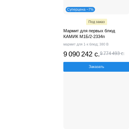
Суперцена −7%
Под заказ
Мармит для первых блюд
КАМИК М1Б/2-2334п
мармит для 1-х блюд; 380 В
9 090 242 с.
9 774 493 с.
Заказать