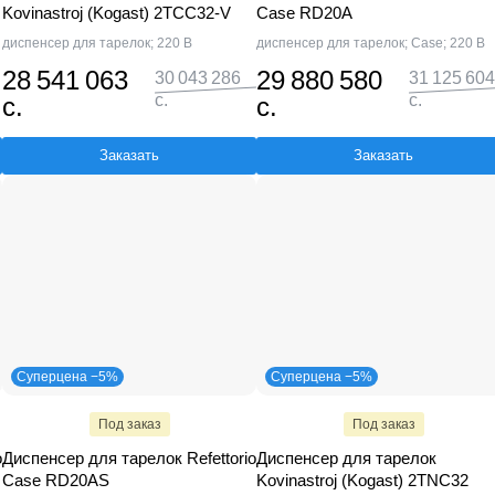
Kovinastroj (Kogast) 2TCC32-V
Case RD20А
диспенсер для тарелок; 220 В
диспенсер для тарелок; Case; 220 В
28 541 063
29 880 580
30 043 286
31 125 604
с.
с.
с.
с.
Заказать
Заказать
Суперцена −5%
Суперцена −5%
Под заказ
Под заказ
o
Диспенсер для тарелок Refettorio
Диспенсер для тарелок
Case RD20АS
Kovinastroj (Kogast) 2TNC32