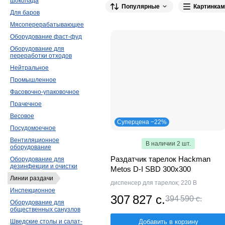
Техно-ТТ
Finist
Carboma
шоколада
Популярные
Картинкам
Для баров
Angelo Po
23
Apach
22
Kovinast
Мясоперерабатывающее
Koreco
6
Онега
5
КАМИК
5
Оборудование фаст-фуд
Атол
3
Lincat
2
OBOD
2
E
Оборудование для
переработки отходов
Hackman Metos
1
Проммаш
1
Нейтральное
Промышленное
Фасовочно-упаковочное
Прачечное
Весовое
Суперцена −22%
Посудомоечное
Вентиляционное
В наличии 2 шт.
оборудование
Раздатчик тарелок Hackman
Оборудование для
дезинфекции и очистки
Metos D-I SBD 300х300
Линии раздачи
диспенсер для тарелок; 220 В
Инспекционное
307 827 с.
394 590 с.
Оборудование для
общественных санузлов
Шведские столы и салат-
Добавить в корзину