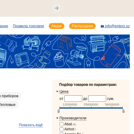
пании
Правила торговли
Акции
Распродажа
info@entero.uz
Подбор товаров по параметрам:
Цена
х приборов
от
до
сум.
Тепловые
12000000
25000000
56000000
Производители
Abat
Показать ещё
341
Airhot
2
24