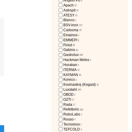
МИ
Angelo Po
8
Apach
22
7
Astropit
44
ATESY
51
3
Blanco
1
BSV-inox
122
Carboma
78
Emainox
1
EMMEPI
3
Finist
90
Gabino
20
Gastrolux
189
Hackman Metos
1
Hurakan
4
ITERMA
31
KAYMAN
46
Koreco
6
Kovinastroj (Kogast)
16
Luxstahl
160
OBOD
2
OZTI
17
Rada
27
Refettorio
200
RoboLabs
1
Rosso
4
Tecnoinox
1
TEFCOLD
4