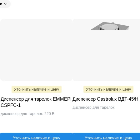
ПищТех
ITERMA
Rada
Марихолодмаш
Ц
и
roj (Kogast)
21
OZTI
17
Gabino
15
Тулаторгтехника
7
Astropit
TEFCOLD
4
Новая Энергия
4
Rosso
4
Hurakan
3
Luxstahl
mainox
1
Tecnoinox
1
Blanco
1
UNIS
1
Airhot
1
Уточнить наличие и цену
Уточнить наличие и цену
Диспенсер для тарелок EMMEPI
Диспенсер Gastrolux ВДТ-45/Н
CSPFC-1
диспенсер для тарелок
диспенсер для тарелок; 220 В
Уточнить наличие и цену
Уточнить наличие и цену