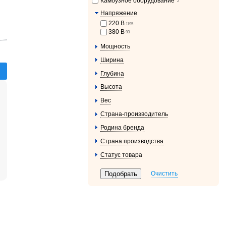
Камбузное оборудование
2
Напряжение
220 В
1195
380 В
93
Мощность
Ширина
Глубина
Высота
Вес
Страна-производитель
Родина бренда
Страна производства
Статус товара
Очистить