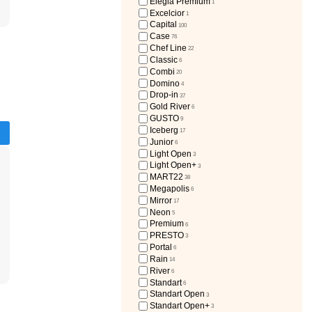
Elegia Premium
1
Excelcior
1
Capital
100
Case
76
Chef Line
22
Classic
6
Combi
20
Domino
4
Drop-in
37
Gold River
6
GUSTO
9
Iceberg
17
Junior
6
Light Open
3
Light Open+
3
MART22
38
Megapolis
6
Mirror
17
Neon
5
Premium
6
PRESTO
3
Portal
6
Rain
14
River
6
Standart
6
Standart Open
3
Standart Open+
3