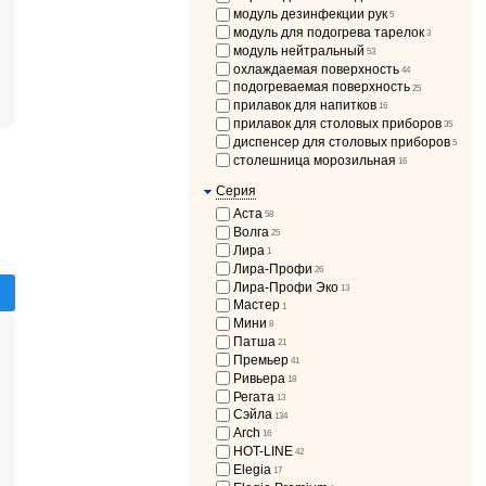
модуль дезинфекции рук
5
модуль для подогрева тарелок
3
модуль нейтральный
53
охлаждаемая поверхность
44
подогреваемая поверхность
25
прилавок для напитков
16
прилавок для столовых приборов
35
диспенсер для столовых приборов
5
столешница морозильная
16
Серия
Аста
58
Волга
25
Лира
1
Лира-Профи
26
Лира-Профи Эко
13
Мастер
1
Мини
8
Патша
21
Премьер
41
Ривьера
18
Регата
13
Сэйла
134
Arch
16
HOT-LINE
42
Elegia
17