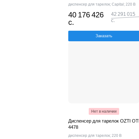
диспенсер для тарелок; Capital; 220 В
40 176 426
42 291 015
с.
с.
Заказать
Нет в наличии
Диспенсер для тарелок OZTI OT
4478
диспенсер для тарелок; 220 В