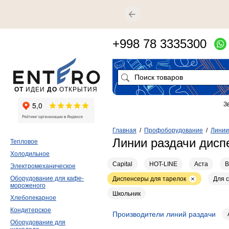
+998 78 3335300
ОТ
ИДЕИ
ДО
ОТКРЫТИЯ
З
Главная
/
Профоборудование
/
Линии
Линии раздачи дисп
Тепловое
Холодильное
Capital
HOT-LINE
Аста
В
Электромеханическое
Оборудование для кафе-
Диспенсеры для тарелок
Для 
мороженого
Школьник
Хлебопекарное
Кондитерское
Производители линий раздачи
Оборудование для
106
86