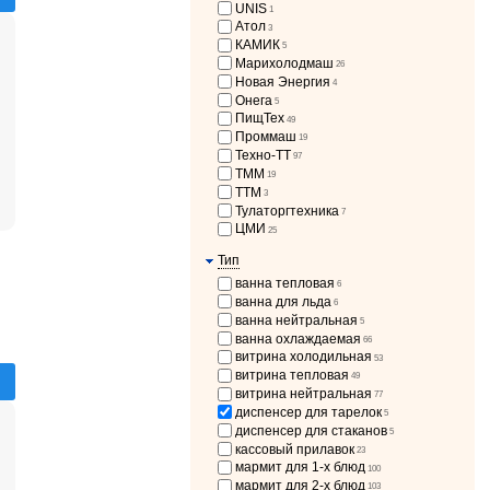
UNIS
1
Атол
3
КАМИК
5
Марихолодмаш
26
Новая Энергия
4
Онега
5
ПищТех
49
Проммаш
19
Техно-ТТ
97
ТММ
19
ТТМ
3
Тулаторгтехника
7
ЦМИ
25
Тип
ванна тепловая
6
ванна для льда
6
ванна нейтральная
5
ванна охлаждаемая
66
витрина холодильная
53
витрина тепловая
49
витрина нейтральная
77
диспенсер для тарелок
5
диспенсер для стаканов
5
кассовый прилавок
23
мармит для 1-х блюд
100
мармит для 2-х блюд
103