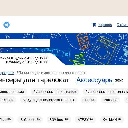
Корзина
О ком
воните в будни с 9:00 до 19:00,
в субботу с 10:00 до 18:00.
 раздачи
/
Линии раздачи диспенсеры для тарелок
енсеры для тарелок
Аксессуары
(24)
(684)
анны для льда
Диспенсеры для стаканов
Диспенсеры для столовы
столовой
Модули для подогрева тарелок
Регата
Ривьера
Abat
305
Refettorio
275
BSV-inox
165
ATESY
130
KAYMAN
119
57
29
27
27
25