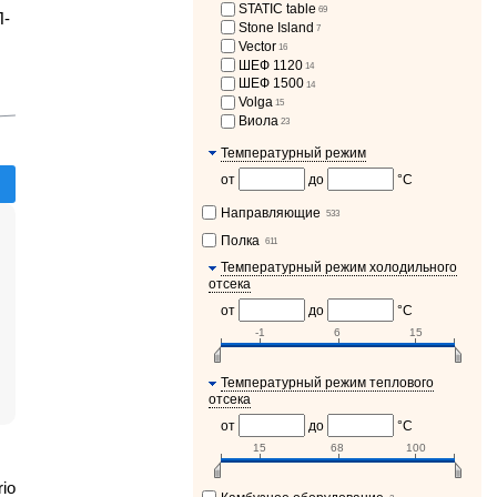
STATIC table
69
П-
Stone Island
7
Vector
16
ШЕФ 1120
14
ШЕФ 1500
14
Volga
15
Виола
23
Температурный режим
от
до
°С
Направляющие
533
Полка
611
Температурный режим холодильного
отсека
от
до
°C
-1
6
15
Температурный режим теплового
отсека
от
до
°C
15
68
100
io