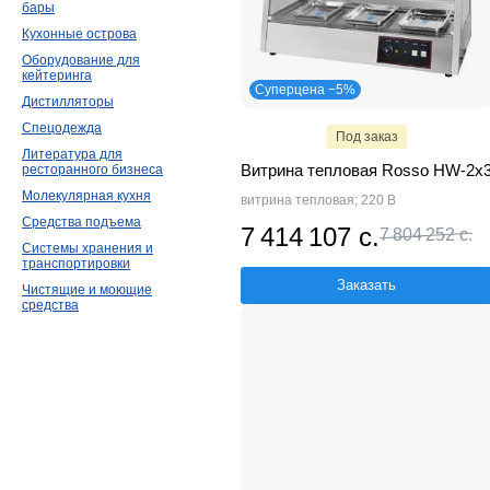
бары
Кухонные острова
Оборудование для
кейтеринга
Суперцена −5%
Дистилляторы
Спецодежда
Под заказ
Литература для
Витрина тепловая Rosso HW-2х
ресторанного бизнеса
Молекулярная кухня
витрина тепловая; 220 В
Средства подъема
7 414 107 с.
7 804 252 с.
Системы хранения и
транспортировки
Заказать
Чистящие и моющие
средства