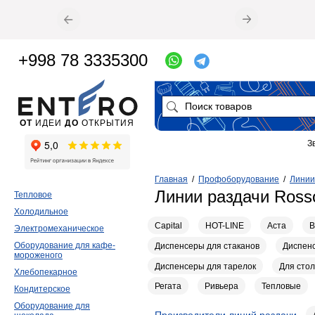
+998 78 3335300
ОТ
ИДЕИ
ДО
ОТКРЫТИЯ
З
Главная
/
Профоборудование
/
Линии
Линии раздачи Ross
Тепловое
Холодильное
Capital
HOT-LINE
Аста
В
Электромеханическое
Оборудование для кафе-
Диспенсеры для стаканов
Диспенс
мороженого
Диспенсеры для тарелок
Для сто
Хлебопекарное
Регата
Ривьера
Тепловые
Кондитерское
Оборудование для
Производители линий раздачи