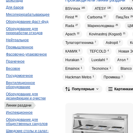
шоколада
Для баров
BSV-inox
165
ATESY
130
KAYMA
Мясоперерабатывающее
Finist
86
Carboma
57
ПищТех
29
Оборудование фаст-фуд
Rada
27
Марихолодмаш
25
Ц
Оборудование для
переработки отходов
Apach
22
Kovinastroj (Kogast)
21
Нейтральное
Тулаторгтехника
7
Astropit
7
K
Промышленное
КАМИК
5
TEFCOLD
4
Новая Э
Фасовочно-упаковочное
Hurakan
3
Luxstahl
3
Атол
3
Прачечное
Emainox
1
Tecnoinox
1
Blanco
Весовое
Посудомоечное
Hackman Metos
1
Проммаш
1
Вентиляционное
оборудование
Популярные
Картинкам
Оборудование для
дезинфекции и очистки
Линии раздачи
Инспекционное
Оборудование для
общественных санузлов
Шведские столы и салат-