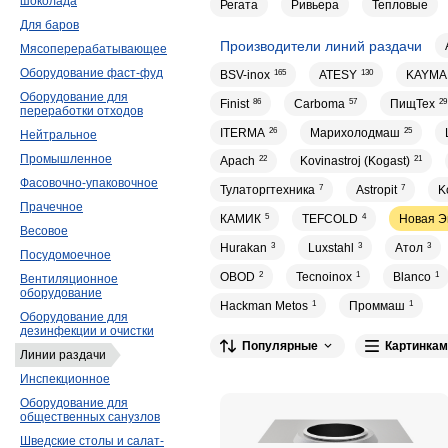
шоколада
Регата
Ривьера
Тепловые
Для баров
Производители линий раздачи
Мясоперерабатывающее
Оборудование фаст-фуд
BSV-inox
165
ATESY
130
KAYMA
Оборудование для
Finist
86
Carboma
57
ПищТех
29
переработки отходов
ITERMA
26
Марихолодмаш
25
Нейтральное
Промышленное
Apach
22
Kovinastroj (Kogast)
21
Фасовочно-упаковочное
Тулаторгтехника
7
Astropit
7
K
Прачечное
КАМИК
5
TEFCOLD
4
Новая Э
Весовое
Hurakan
3
Luxstahl
3
Атол
3
Посудомоечное
OBOD
2
Tecnoinox
1
Blanco
1
Вентиляционное
оборудование
Hackman Metos
1
Проммаш
1
Оборудование для
дезинфекции и очистки
Популярные
Картинкам
Линии раздачи
Инспекционное
Оборудование для
общественных санузлов
Шведские столы и салат-