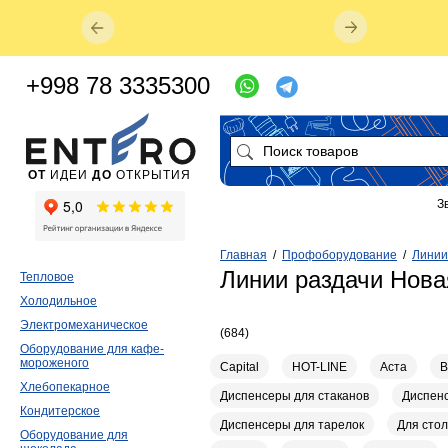
+998 78 3335300
ОТ
ИДЕИ
ДО
ОТКРЫТИЯ
З
Главная
/
Профоборудование
/
Линии
Линии раздачи Нова
Тепловое
Холодильное
Электромеханическое
(684)
Оборудование для кафе-
мороженого
Capital
HOT-LINE
Аста
В
Хлебопекарное
Диспенсеры для стаканов
Диспенс
Кондитерское
Диспенсеры для тарелок
Для сто
Оборудование для