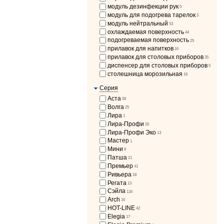
модуль дезинфекции рук
5
модуль для подогрева тарелок
3
модуль нейтральный
53
охлаждаемая поверхность
44
подогреваемая поверхность
25
прилавок для напитков
16
прилавок для столовых приборов
35
диспенсер для столовых приборов
5
столешница морозильная
16
Серия
Аста
58
Волга
25
Лира
1
Лира-Профи
26
Лира-Профи Эко
13
Мастер
1
Мини
8
Патша
21
Премьер
41
Ривьера
18
Регата
13
Сэйла
134
Arch
16
HOT-LINE
42
Elegia
17