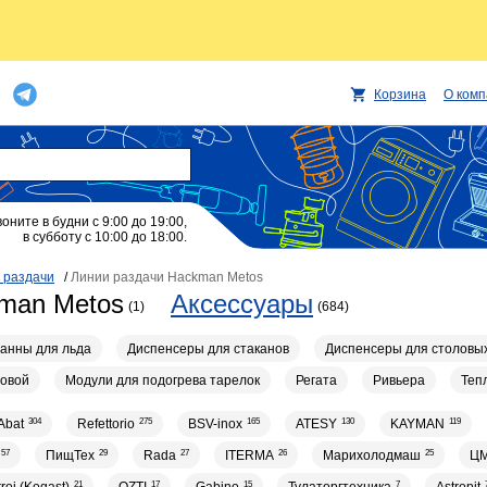
Корзина
О ком
воните в будни с 9:00 до 19:00,
в субботу с 10:00 до 18:00.
 раздачи
/
Линии раздачи Hackman Metos
man Metos
Аксессуары
(1)
(684)
анны для льда
Диспенсеры для стаканов
Диспенсеры для столовы
ловой
Модули для подогрева тарелок
Регата
Ривьера
Теп
Abat
304
Refettorio
275
BSV-inox
165
ATESY
130
KAYMAN
119
57
ПищТех
29
Rada
27
ITERMA
26
Марихолодмаш
25
Ц
21
17
15
7