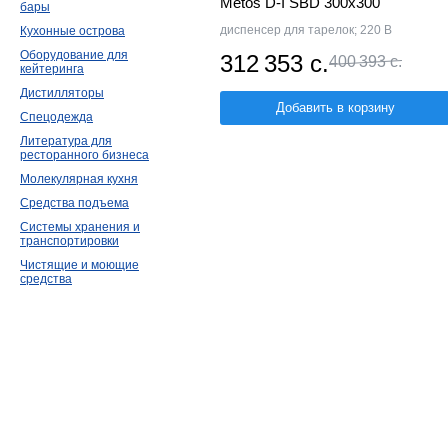
Metos D-I SBD 300х300
бары
диспенсер для тарелок; 220 В
Кухонные острова
Оборудование для
312 353 с.
400 393 с.
кейтеринга
Дистилляторы
Добавить в корзину
Спецодежда
Литература для
ресторанного бизнеса
Молекулярная кухня
Средства подъема
Системы хранения и
транспортировки
Чистящие и моющие
средства