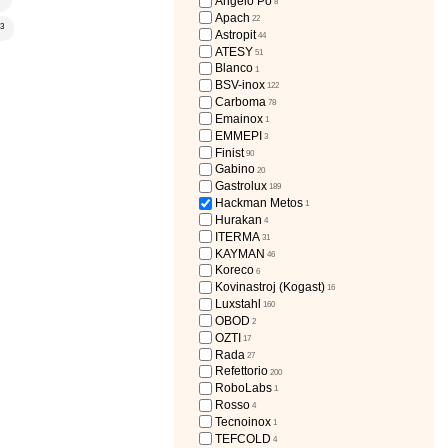
Angelo Po
8
Apach
22
3
Astropit
44
ATESY
51
Blanco
1
BSV-inox
122
Carboma
78
Emainox
1
EMMEPI
3
Finist
90
Gabino
20
Gastrolux
189
Hackman Metos
1
Hurakan
4
ITERMA
31
KAYMAN
46
Koreco
6
Kovinastroj (Kogast)
16
Luxstahl
160
OBOD
2
OZTI
17
Rada
27
Refettorio
200
RoboLabs
1
Rosso
4
Tecnoinox
1
TEFCOLD
4