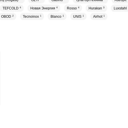
roj (Kogast)
OZTI
Gabino
Тулаторгтехника
Astropit
TEFCOLD
4
Новая Энергия
4
Rosso
4
Hurakan
3
Luxstahl
OBOD
2
Tecnoinox
1
Blanco
1
UNIS
1
Airhot
1