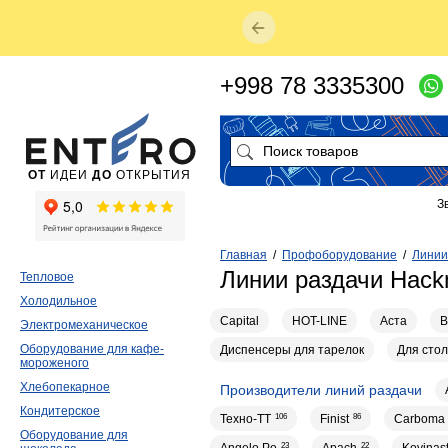
+998 78 3335300
ОТ
ИДЕИ
ДО
ОТКРЫТИЯ
З
Главная
/
Профоборудование
/
Линии
Линии раздачи Hack
Тепловое
Холодильное
Capital
HOT-LINE
Аста
В
Электромеханическое
Оборудование для кафе-
Диспенсеры для тарелок
Для сто
мороженого
Хлебопекарное
Производители линий раздачи
Кондитерское
Техно-ТТ
106
Finist
86
Carboma
Оборудование для
23
22