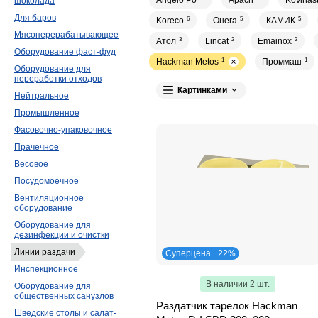
Angelo Po
Apach
Kovinast
шоколада
Для баров
Koreco
6
Онега
5
КАМИК
5
Мясоперерабатывающее
Атол
3
Lincat
2
Emainox
2
Оборудование фаст-фуд
Hackman Metos
1
Проммаш
1
Оборудование для
переработки отходов
Картинками
Нейтральное
Промышленное
Фасовочно-упаковочное
Прачечное
Весовое
Посудомоечное
Вентиляционное
оборудование
Оборудование для
дезинфекции и очистки
Линии раздачи
Суперцена −22%
Инспекционное
В наличии 2 шт.
Оборудование для
общественных санузлов
Раздатчик тарелок Hackman
Шведские столы и салат-