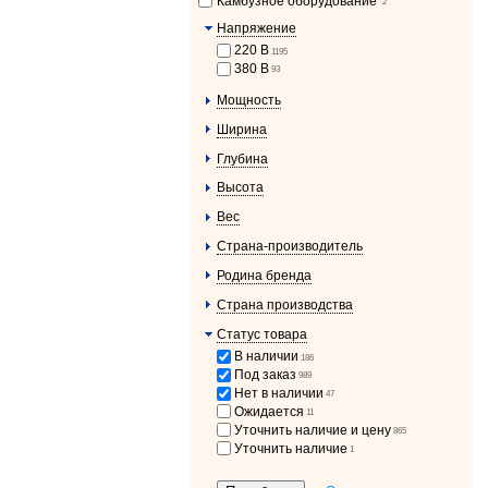
Камбузное оборудование
2
Напряжение
220 В
1195
380 В
93
Мощность
Ширина
Глубина
Высота
Вес
Страна-производитель
Родина бренда
Страна производства
Статус товара
В наличии
186
Под заказ
989
Нет в наличии
47
Ожидается
11
Уточнить наличие и цену
865
Уточнить наличие
1