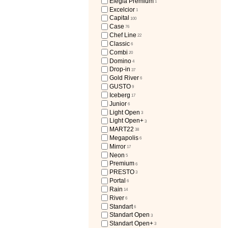
Elegia Premium
1
Excelcior
1
Capital
100
Case
76
Chef Line
22
Classic
6
Combi
20
Domino
4
Drop-in
37
Gold River
6
GUSTO
9
Iceberg
17
Junior
6
Light Open
3
Light Open+
3
MART22
38
Megapolis
6
Mirror
17
Neon
5
Premium
6
PRESTO
3
Portal
6
Rain
14
River
6
Standart
6
Standart Open
3
Standart Open+
3