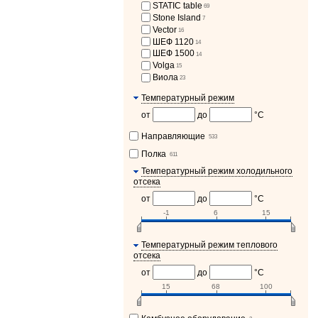
STATIC table
69
Stone Island
7
Vector
16
ШЕФ 1120
14
ШЕФ 1500
14
Volga
15
Виола
23
Температурный режим
от
до
°С
Направляющие
533
Полка
611
Температурный режим холодильного
отсека
от
до
°C
-1
6
15
Температурный режим теплового
отсека
от
до
°C
15
68
100