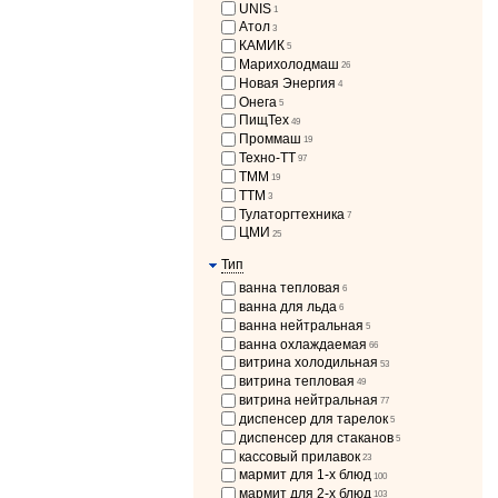
UNIS
1
Атол
3
КАМИК
5
Марихолодмаш
26
Новая Энергия
4
Онега
5
ПищТех
49
Проммаш
19
Техно-ТТ
97
ТММ
19
ТТМ
3
Тулаторгтехника
7
ЦМИ
25
Тип
ванна тепловая
6
ванна для льда
6
ванна нейтральная
5
ванна охлаждаемая
66
витрина холодильная
53
витрина тепловая
49
витрина нейтральная
77
диспенсер для тарелок
5
диспенсер для стаканов
5
кассовый прилавок
23
мармит для 1-х блюд
100
мармит для 2-х блюд
103