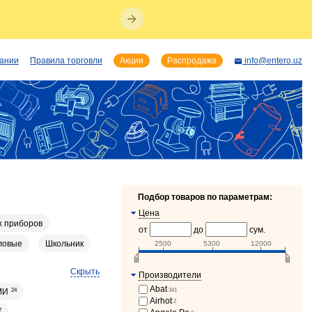
пании
Правила торговли
Акции
Распродажа
info@entero.uz
Подбор товаров по параметрам:
Цена
х приборов
от
до
сум.
ловые
Школьник
2500
5300
12000
Скрыть
Производители
Abat
341
МИ
24
Airhot
2
7