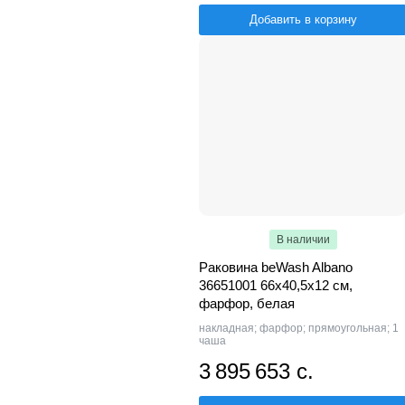
Добавить в корзину
В наличии
Раковина beWash Albano
36651001 66х40,5х12 см,
фарфор, белая
накладная; фарфор; прямоугольная; 1
чаша
3 895 653 с.