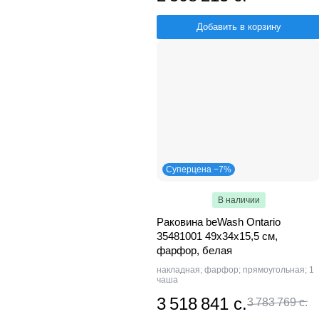
Добавить в корзину
Суперцена −7%
В наличии
Раковина beWash Ontario
35481001 49х34х15,5 см,
фарфор, белая
накладная; фарфор; прямоугольная; 1
чаша
3 518 841 с.
3 783 769 с.