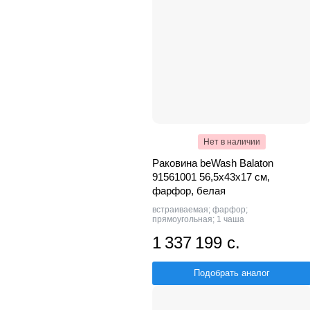
Нет в наличии
Раковина beWash Balaton
91561001 56,5х43х17 см,
фарфор, белая
встраиваемая; фарфор;
прямоугольная; 1 чаша
1 337 199 с.
Подобрать аналог