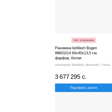
Нет в наличии
Раковина beWash Bogen
88601014 60х40х13,5 см,
фарфор, белая
накладная; фарфор; овальная; 1 чаша
3 677 295 с.
Подобрать аналог