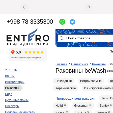
+998 78 3335300
ОТ
ИДЕИ
ДО
ОТКРЫТИЯ
З
Главная
/
Сантехника
/
Раковины
/
Р
Раковины beWash
Унитазы
(30)
Ванны
Накладные
Встраиваемые
Д
Инсталляции
Раковины
Керамические
Из искусственного 
Биде
Производители раковин
Jacob D
Кухонные мойки
Holbi
80
Grossman
71
Santek
67
Писсуары
Полотенцесушители
55
50
49