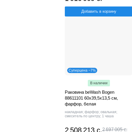
Добавить в корзину
Суперцена −7%
В наличии
Раковина beWash Bogen
88611101 60х39,5х13,5 см,
фарфор, белая
накладная; фарфор; овальная;
смеситель по центру; 1 чаша
2 508 213 с.
2 697 005 с.