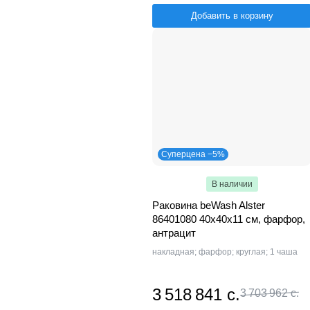
Добавить в корзину
Суперцена −5%
В наличии
Раковина beWash Alster
86401080 40х40х11 см, фарфор,
антрацит
накладная; фарфор; круглая; 1 чаша
3 518 841 с.
3 703 962 с.