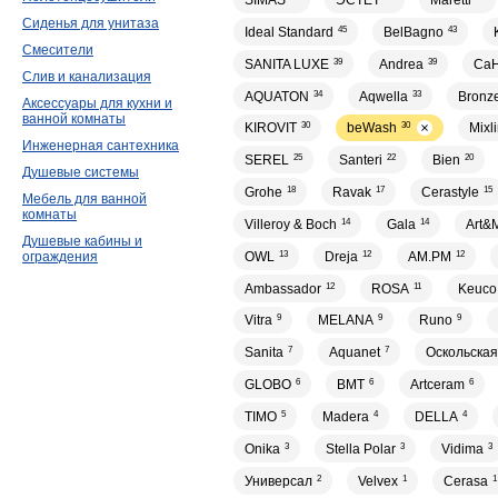
SIMAS
ЭСТЕТ
Maretti
Сиденья для унитаза
Ideal Standard
45
BelBagno
43
Смесители
SANITA LUXE
39
Andrea
39
Са
Слив и канализация
AQUATON
34
Aqwella
33
Bronz
Аксессуары для кухни и
ванной комнаты
KIROVIT
30
beWash
30
Mixl
Инженерная сантехника
SEREL
25
Santeri
22
Bien
20
Душевые системы
Grohe
18
Ravak
17
Cerastyle
15
Мебель для ванной
комнаты
Villeroy & Boch
14
Gala
14
Art&
Душевые кабины и
OWL
13
Dreja
12
AM.PM
12
ограждения
Ambassador
12
ROSA
11
Keuco
Vitra
9
MELANA
9
Runo
9
Sanita
7
Aquanet
7
Оскольская
GLOBO
6
BMT
6
Artceram
6
TIMO
5
Madera
4
DELLA
4
Onika
3
Stella Polar
3
Vidima
3
Универсал
2
Velvex
1
Cerasa
1