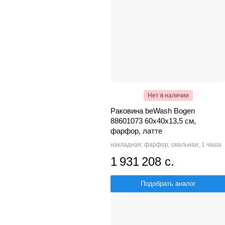
Нет в наличии
Раковина beWash Bogen
88601073 60х40х13,5 см,
фарфор, латте
накладная; фарфор; овальная; 1 чаша
1 931 208 с.
Подобрать аналог