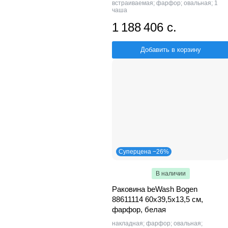
встраиваемая; фарфор; овальная; 1
чаша
1 188 406 с.
Добавить в корзину
Суперцена −26%
В наличии
Раковина beWash Bogen
88611114 60х39,5х13,5 см,
фарфор, белая
накладная; фарфор; овальная;