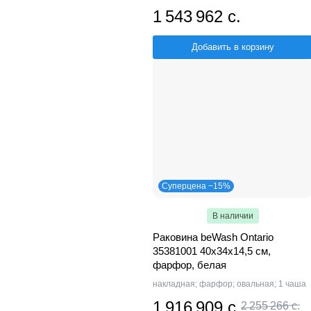
1 543 962 с.
Добавить в корзину
Суперцена −15%
В наличии
Раковина beWash Ontario
35381001 40х34х14,5 см,
фарфор, белая
накладная; фарфор; овальная; 1 чаша
1 916 909 с.
2 255 266 с.