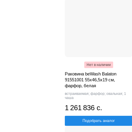
Нет в наличии
Раковина beWash Balaton
91551001 55х46,5х19 см,
фарфор, белая
встраиваемая; фарфор; овальная; 1
чаша
1 261 836 с.
Подобрать аналог