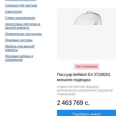
Duravit
CEZARES
Aquatek
Сиденья для унитаза
TOTO
1
Bien
1
Geberit
1
E
Смесители
Ideal Standard
1
NOBILI
1
Слив и канализация
Аксессуары для кухни и
ванной комнаты
Инженерная сантехника
Душевые системы
Мебель для ванной
комнаты
Душевые кабины и
ограждения
Нет в наличии
Писсуар beWash Eri 37108201
внешняя подводка
подвесной монтаж; фарфор;
механическое управление; наружный
подвод воды
2 463 769 с.
Подобрать аналог