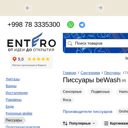
+998 78 3335300
ОТ
ИДЕИ
ДО
ОТКРЫТИЯ
З
Главная
/
Сантехника
/
Писсуары
/
П
Писсуары beWash
Унитазы
(4)
Ванны
Сенсорные
Подвесные
Напо
Инсталляции
Раковины
Roca
Биде
Производители писсуаров
Groh
Кухонные мойки
GSI
4
Laufen
3
Jacob Delafon
2
Писсуары
Популярные
Картинкам
Полотенцесушители
2
2