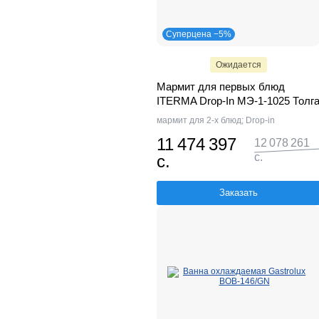
Суперцена −5%
Ожидается
Мармит для первых блюд
ITERMA Drop-In МЭ-1-1025 Толг
мармит для 2-х блюд; Drop-in
11 474 397
12 078 261
с.
с.
Заказать