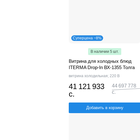
Суперцена −8%
В наличии 5 шт.
Витрина для холодных блюд
ITERMA Drop-In ВХ-1355 Толга
витрина холодильная; 220 В
41 121 933
44 697 778
с.
с.
Добавить в корзину