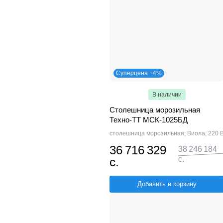
Суперцена −4%
В наличии
Столешница морозильная
Техно-ТТ МСК-1025БД
столешница морозильная; Виола; 220 
36 716 329
38 246 184
с.
с.
Добавить в корзину