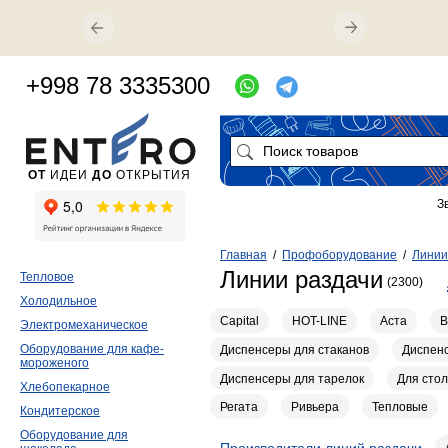
+998 78 3335300
ОТ
ИДЕИ
ДО
ОТКРЫТИЯ
З
Главная
/
Профоборудование
/
Линии
Линии раздачи
Тепловое
(2300)
Холодильное
Capital
HOT-LINE
Аста
В
Электромеханическое
Оборудование для кафе-
Диспенсеры для стаканов
Диспенс
мороженого
Диспенсеры для тарелок
Для сто
Хлебопекарное
Регата
Ривьера
Тепловые
Кондитерское
Оборудование для
Производители линий раздачи