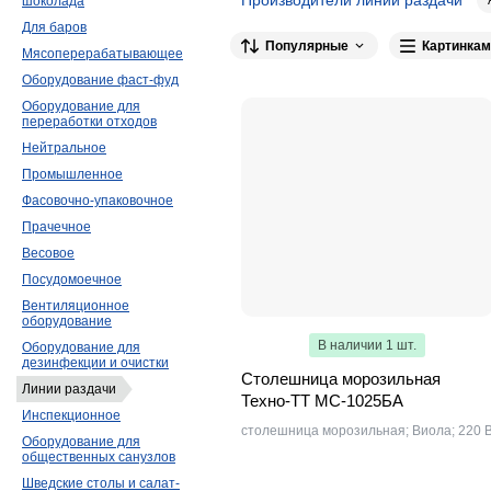
шоколада
Для баров
BSV-inox
165
ATESY
130
KAYMA
Популярные
Картинкам
Мясоперерабатывающее
Finist
86
Carboma
57
ПищТех
29
Оборудование фаст-фуд
Rada
27
Марихолодмаш
25
Ц
Оборудование для
переработки отходов
Apach
22
Kovinastroj (Kogast)
21
Нейтральное
Тулаторгтехника
7
Astropit
7
K
Промышленное
КАМИК
5
TEFCOLD
4
Новая Э
Фасовочно-упаковочное
Hurakan
3
Luxstahl
3
Атол
3
Прачечное
Emainox
1
Tecnoinox
1
Blanco
Весовое
Посудомоечное
Hackman Metos
1
Проммаш
1
Вентиляционное
оборудование
В наличии 1 шт.
Оборудование для
дезинфекции и очистки
Столешница морозильная
Линии раздачи
Техно-ТТ МС-1025БА
Инспекционное
столешница морозильная; Виола; 220 
Оборудование для
общественных санузлов
Шведские столы и салат-