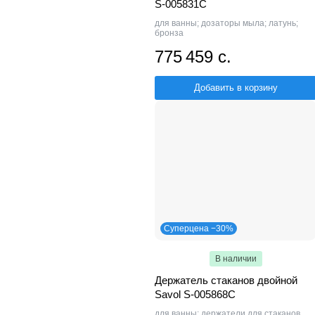
S-005831C
для ванны; дозаторы мыла; латунь;
бронза
775 459 с.
Добавить в корзину
Суперцена −30%
В наличии
Держатель стаканов двойной
Savol S-005868C
для ванны; держатели для стаканов,