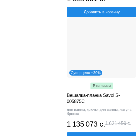
Добавить в корзину
Суперцена −30%
В наличии
Вешалка-планка Savol S-
005875C
для ванны; крючки для ванны; латунь;
бронза
1 135 073 с.
1 621 450 с.