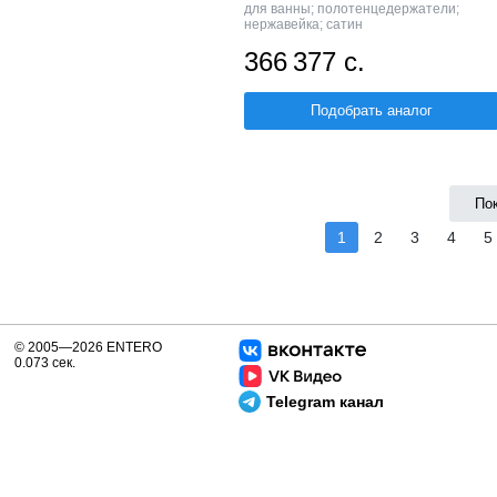
для ванны; полотенцедержатели;
нержавейка; сатин
366 377 с.
Подобрать аналог
По
1
2
3
4
5
© 2005—2026 ENTERO
0.073 сек.
Telegram канал