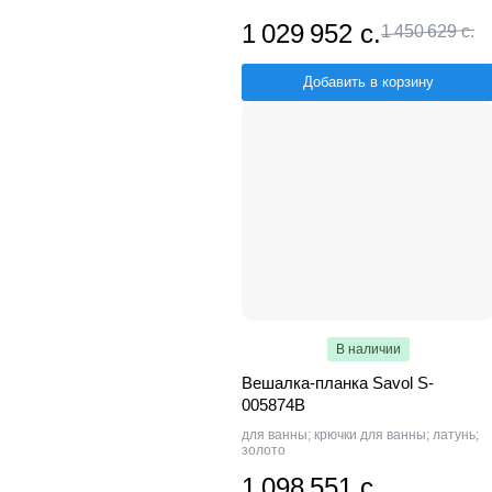
1 029 952 с.
1 450 629 с.
Добавить в корзину
В наличии
Вешалка-планка Savol S-
005874B
для ванны; крючки для ванны; латунь;
золото
1 098 551 с.