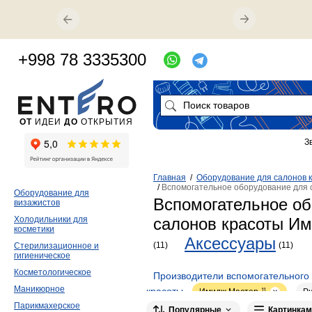
+998 78 3335300
ОТ
ИДЕИ
ДО
ОТКРЫТИЯ
З
Главная
/
Оборудование для салонов 
/
Вспомогательное оборудование для 
Оборудование для
Вспомогательное об
визажистов
Холодильники для
салонов красоты И
косметики
Аксессуары
(11)
(11)
Стерилизационное и
гигиеническое
Косметологическое
Производители вспомогательного
Маникюрное
красоты
Имидж Мастер
11
Р
Парикмахерское
Популярные
Картинкам