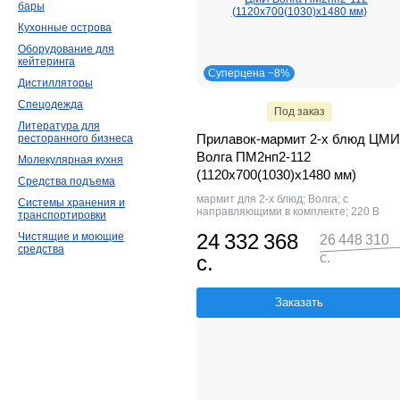
бары
Кухонные острова
Оборудование для
кейтеринга
Суперцена −8%
Дистилляторы
Спецодежда
Под заказ
Литература для
Прилавок-мармит 2-х блюд ЦМИ
ресторанного бизнеса
Волга ПМ2нп2-112
Молекулярная кухня
(1120х700(1030)х1480 мм)
Средства подъема
мармит для 2-х блюд; Волга; с
Системы хранения и
направляющими в комплекте; 220 В
транспортировки
24 332 368
Чистящие и моющие
26 448 310
средства
с.
с.
Заказать