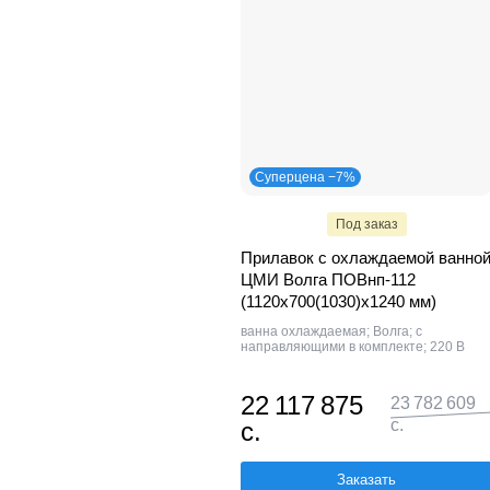
Суперцена −7%
Под заказ
Прилавок с охлаждаемой ванно
ЦМИ Волга ПОВнп-112
(1120х700(1030)х1240 мм)
ванна охлаждаемая; Волга; с
направляющими в комплекте; 220 В
22 117 875
23 782 609
с.
с.
Заказать