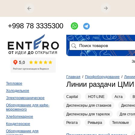
+998 78 3335300
ОТ
ИДЕИ
ДО
ОТКРЫТИЯ
З
Главная
/
Профоборудование
/
Линии
Линии раздачи ЦМИ
Тепловое
Холодильное
Capital
HOT-LINE
Аста
В
Электромеханическое
Оборудование для кафе-
Диспенсеры для стаканов
Диспенс
мороженого
Диспенсеры для тарелок
Для сто
Хлебопекарное
Регата
Ривьера
Тепловые
Кондитерское
Оборудование для
Производители линий раздачи