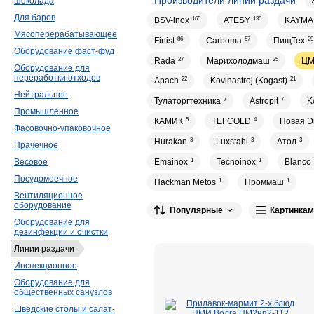
шоколада
Для баров
BSV-inox
165
ATESY
130
KAYMA
Мясоперерабатывающее
Finist
86
Carboma
57
ПищТех
29
Оборудование фаст-фуд
Rada
27
Марихолодмаш
25
Ц
Оборудование для
переработки отходов
Apach
22
Kovinastroj (Kogast)
21
Нейтральное
Тулаторгтехника
7
Astropit
7
K
Промышленное
КАМИК
5
TEFCOLD
4
Новая Э
Фасовочно-упаковочное
Hurakan
3
Luxstahl
3
Атол
3
Прачечное
Emainox
1
Tecnoinox
1
Blanco
Весовое
Посудомоечное
Hackman Metos
1
Проммаш
1
Вентиляционное
оборудование
Популярные
Картинкам
Оборудование для
дезинфекции и очистки
Линии раздачи
Инспекционное
Оборудование для
общественных санузлов
Шведские столы и салат-