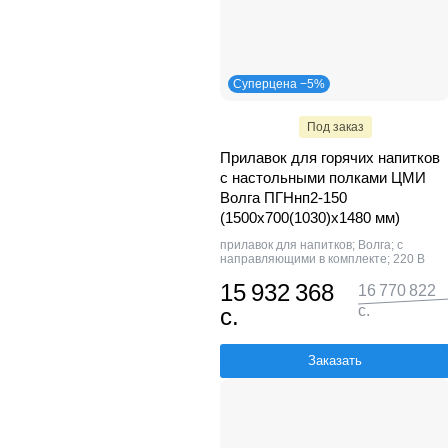
Суперцена −5%
Под заказ
Прилавок для горячих напитков
с настольными полками ЦМИ
Волга ПГНнп2-150
(1500х700(1030)х1480 мм)
прилавок для напитков; Волга; с
направляющими в комплекте; 220 В
15 932 368
16 770 822
с.
с.
Заказать