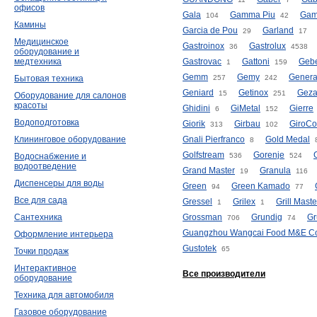
офисов
Gala
Gamma Piu
Gam
104
42
Камины
Garcia de Pou
Garland
29
17
Медицинское
Gastroinox
Gastrolux
36
4538
оборудование и
медтехника
Gastrovac
Gattoni
Gebe
1
159
Gemm
Gemy
Genera
Бытовая техника
257
242
Geniard
Getinox
Geza
15
251
Оборудование для салонов
красоты
Ghidini
GiMetal
Gierre
6
152
Водоподготовка
Giorik
Girbau
GiroCo
313
102
Клининговое оборудование
Gnali Pierfranco
Gold Medal
8
Golfstream
Gorenje
Водоснабжение и
536
524
водоотведение
Grand Master
Granula
19
116
Диспенсеры для воды
Green
Green Kamado
94
77
Все для сада
Gressel
Grilex
Grill Maste
1
1
Сантехника
Grossman
Grundig
Gr
706
74
Guangzhou Wangcai Food M&E C
Оформление интерьера
Gustotek
65
Точки продаж
Интерактивное
Все производители
оборудование
Техника для автомобиля
Газовое оборудование