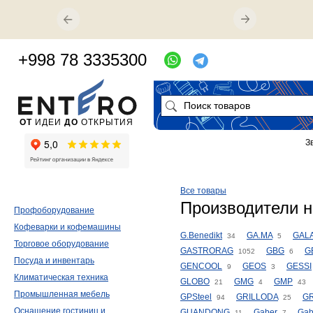
+998 78 3335300
ОТ
ИДЕИ
ДО
ОТКРЫТИЯ
З
Все товары
Производители н
Профоборудование
Кофеварки и кофемашины
G.Benedikt
GA.MA
GALA
34
5
Торговое оборудование
GASTRORAG
GBG
G
1052
6
Посуда и инвентарь
GENCOOL
GEOS
GESSI
9
3
Климатическая техника
GLOBO
GMG
GMP
21
4
43
Промышленная мебель
GPSteel
GRILLODA
G
94
25
Оснащение гостиниц и
GUANDONG
Gaber
Gab
11
7