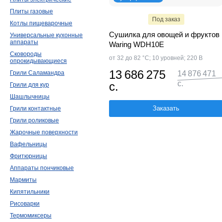
Плиты газовые
Под заказ
Котлы пищеварочные
Сушилка для овощей и фруктов
Универсальные кухонные
аппараты
Waring WDH10E
Сковороды
от 32 до 82 °С; 10 уровней; 220 В
опрокидывающиеся
13 686 275
Грили Саламандра
14 876 471
с.
с.
Грили для кур
Шашлычницы
Заказать
Грили контактные
Грили роликовые
Жарочные поверхности
Вафельницы
Фритюрницы
Аппараты пончиковые
Мармиты
Кипятильники
Рисоварки
Термомиксеры