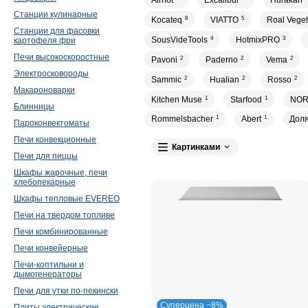
Airhot
Excalibur
Hurakan
Станции кулинарные
Kocateq
8
VIATTO
5
Roal Veget
Станции для фасовки
SousVideTools
4
HotmixPRO
3
картофеля фри
Печи высокоскоростные
Pavoni
2
Paderno
2
Vema
2
Электросковороды
Sammic
2
Hualian
2
Rosso
2
Макароноварки
Kitchen Muse
1
Starfood
1
NO
Блинницы
Rommelsbacher
1
Abert
1
Дол
Пароконвектоматы
Печи конвекционные
Картинками
Печи для пиццы
Шкафы жарочные, печи
хлебопекарные
Шкафы тепловые EVEREO
Печи на твердом топливе
Печи комбинированные
Печи конвейерные
Печи-коптильни и
дымогенераторы
Печи для утки по-пекински
Суперцена −8%
Плиты электрические