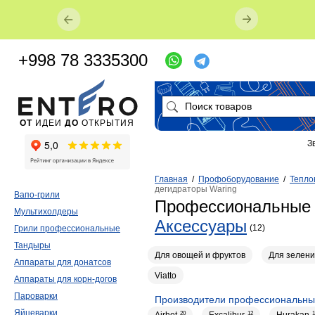
+998 78 3335300
ОТ
ИДЕИ
ДО
ОТКРЫТИЯ
З
Главная
/
Профоборудование
/
Тепло
дегидраторы Waring
Вапо-грили
Профессиональные 
Мультихолдеры
Аксессуары
(12)
Грили профессиональные
Тандыры
Для овощей и фруктов
Для зелени
Аппараты для донатсов
Viatto
Аппараты для корн-догов
Пароварки
Производители профессиональны
Яйцеварки
20
12
1