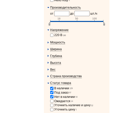
Hello Kitty
3
Производительность
от
до
шт./ч
16
50
100
Напряжение
220 В
186
Мощность
Ширина
Глубина
Высота
Вес
Страна производства
Статус товара
В наличии
129
Под заказ
97
Нет в наличии
54
Ожидается
14
Уточнить наличие и цену
52
Уточнить цену
1