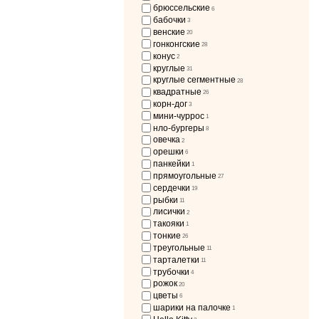
брюссельские
6
бабочки
3
венские
20
гонконгские
28
конус
2
круглые
31
круглые сегментные
28
квадратные
26
корн-дог
3
мини-чуррос
1
нло-бургеры
8
овечка
2
орешки
6
панкейки
1
прямоугольные
27
сердечки
19
рыбки
11
лисички
2
такояки
1
тонкие
26
треугольные
11
тарталетки
11
трубочки
4
рожок
20
цветы
6
шарики на палочке
1