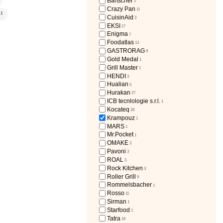
Bartscher
2
Crazy Pan
11
1
CuisinAid
3
EKSI
17
Enigma
7
Foodatlas
13
GASTRORAG
9
Gold Medal
1
Grill Master
1
HENDI
3
Hualian
5
Hurakan
27
ICB tecnlologie s.r.l.
1
Kocateq
28
Krampouz
1
MARS
1
Mr.Pocket
1
OMAKE
3
Pavoni
3
ROAL
3
Rock Kitchen
3
Roller Grill
9
Rommelsbacher
1
Rosso
11
Sirman
1
Starfood
1
Tatra
16