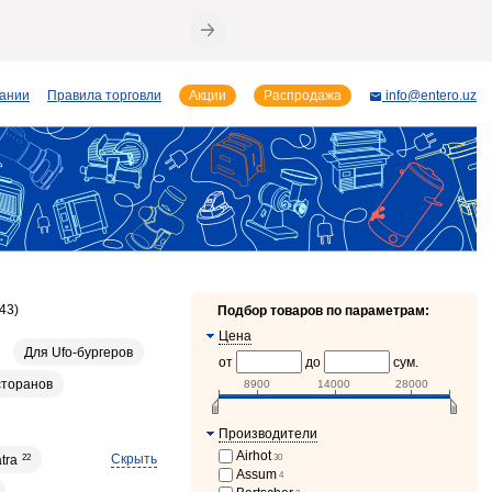
пании
Правила торговли
Акции
Распродажа
info@entero.uz
43)
Подбор товаров по параметрам:
Цена
Для Ufo-бургеров
от
до
сум.
сторанов
8900
14000
28000
Производители
Airhot
Скрыть
30
tra
22
Assum
4