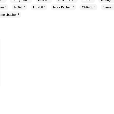
s
Crazy Pan
Rosso
Roller Grill
EKSI
Waring
ian
4
ROAL
3
HENDI
3
Rock Kitchen
3
OMAKE
2
Sirman
melsbacher
1
C