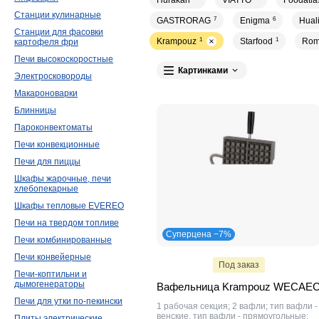
Hurakan
VIATTO
Foodatla
Станции кулинарные
GASTRORAG
7
Enigma
6
Hual
Станции для фасовки
Krampouz
1
Starfood
1
Rom
картофеля фри
Печи высокоскоростные
Картинками
Электросковороды
Макароноварки
Блинницы
Пароконвектоматы
Печи конвекционные
Печи для пиццы
Шкафы жарочные, печи
хлебопекарные
Шкафы тепловые EVEREO
Печи на твердом топливе
Суперцена −7%
Печи комбинированные
Печи конвейерные
Под заказ
Печи-коптильни и
дымогенераторы
Вафельница Krampouz WECAE
Печи для утки по-пекински
1 рабочая секция; 2 вафли; тип вафли -
венские, тип вафли - прямоугольные;
Плиты электрические