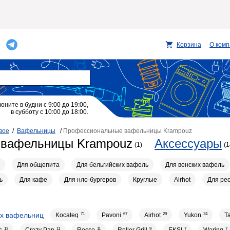
Корзина
О ком
воните в будни с 9:00 до 19:00,
в субботу с 10:00 до 18:00.
вое
/
Вафельницы
/
Профессиональные вафельницы Krampouz
 вафельницы Krampouz
Аксессуары
(1)
(1
Для общепита
Для бельгийских вафель
Для венских вафель
ь
Для кафе
Для нло-бургеров
Круглые
Airhot
Для ре
х вафельниц
Kocateq
71
Pavoni
67
Airhot
29
Yukon
24
Ta
13
11
11
9
7
7