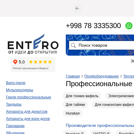
+998 78 3335300
ОТ
ИДЕИ
ДО
ОТКРЫТИЯ
З
Главная
/
Профоборудование
/
Тепло
Профессиональные
Вапо-грили
Мультихолдеры
Для тонких вафель
Электрические
Грили профессиональные
Тандыры
Для тайяки
Для гонконгских вафел
Аппараты для донатсов
Hurakan
Аппараты для корн-догов
Производители профессиональны
Пароварки
Яйцеварки
21
14