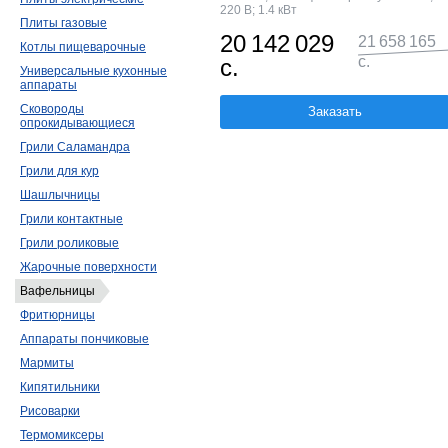
220 В; 1.4 кВт
Плиты газовые
20 142 029
21 658 165
Котлы пищеварочные
с.
с.
Универсальные кухонные
аппараты
Сковороды
Заказать
опрокидывающиеся
Грили Саламандра
Грили для кур
Шашлычницы
Грили контактные
Грили роликовые
Жарочные поверхности
Вафельницы
Фритюрницы
Аппараты пончиковые
Мармиты
Кипятильники
Рисоварки
Термомиксеры