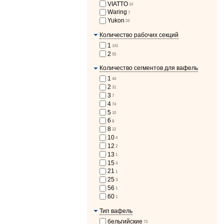
VIATTO
14
Waring
7
Yukon
24
Количество рабочих секций
1
141
2
55
Количество сегментов для вафель
1
44
2
31
3
7
4
74
5
10
6
8
8
22
10
4
12
2
13
1
15
4
21
1
25
3
56
1
60
1
Тип вафель
бельгийские
73