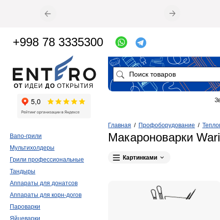
+998 78 3335300
ОТ
ИДЕИ
ДО
ОТКРЫТИЯ
З
Главная
/
Профоборудование
/
Тепло
Макароноварки War
Вапо-грили
Мультихолдеры
Картинками
Грили профессиональные
Тандыры
Аппараты для донатсов
Аппараты для корн-догов
Пароварки
Яйцеварки