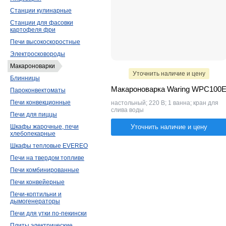
Станции кулинарные
Станции для фасовки
картофеля фри
Печи высокоскоростные
Электросковороды
Макароноварки
Уточнить наличие и цену
Блинницы
Макароноварка Waring WPC100
Пароконвектоматы
Печи конвекционные
настольный; 220 В; 1 ванна; кран для
слива воды
Печи для пиццы
Уточнить наличие и цену
Шкафы жарочные, печи
хлебопекарные
Шкафы тепловые EVEREO
Печи на твердом топливе
Печи комбинированные
Печи конвейерные
Печи-коптильни и
дымогенераторы
Печи для утки по-пекински
Плиты электрические