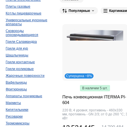
Плиты газовые
Популярные
Картинкам
Котлы пищеварочные
Универсальные кухонные
аппараты
Сковороды
опрокидывающиеся
Грили Саламандра
Грили для кур
Шашлычницы
Грили контактные
Грили роликовые
Жарочные поверхности
Суперцена −8%
Вафельницы
В наличии 5 шт.
Фритюрницы
Аппараты пончиковые
Печь конвекционная ITERMA PI-
604
Мармиты
Кипятильники
220 В; 4 уровня; противень - 460x330
мм, противень - GN 2/3; от 0 до 260 °С; 
Рисоварки
кВт
Термомиксеры