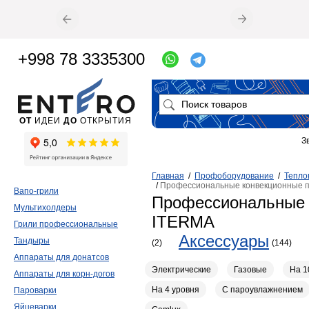
+998 78 3335300
ОТ
ИДЕИ
ДО
ОТКРЫТИЯ
З
Главная
/
Профоборудование
/
Тепло
/
Профессиональные конвекционные 
Вапо-грили
Профессиональные 
Мультихолдеры
ITERMA
Грили профессиональные
Аксессуары
Тандыры
(2)
(144)
Аппараты для донатсов
Электрические
Газовые
На 1
Аппараты для корн-догов
На 4 уровня
С пароувлажнением
Пароварки
Яйцеварки