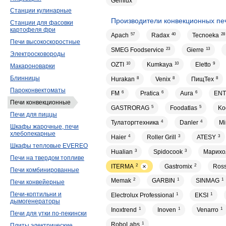
Gemlux
Станции кулинарные
Производители конвекционных пе
Станции для фасовки
картофеля фри
Apach
57
Radax
40
Tecnoeka
28
Печи высокоскоростные
SMEG Foodservice
23
Gierre
13
Электросковороды
OZTI
10
Kumkaya
10
Eletto
9
Макароноварки
Блинницы
Hurakan
8
Venix
8
ПищТех
8
Пароконвектоматы
FM
6
Pratica
6
Aura
6
ENT
Печи конвекционные
GASTRORAG
5
Foodatlas
5
Ko
Печи для пиццы
Тулаторгтехника
4
Danler
4
Mi
Шкафы жарочные, печи
хлебопекарные
Haier
4
Roller Grill
3
ATESY
3
Шкафы тепловые EVEREO
Hualian
3
Spidocook
3
Марихо
Печи на твердом топливе
ITERMA
2
Gastromix
2
Ros
Печи комбинированные
Memak
2
GARBIN
1
SINMAG
1
Печи конвейерные
Печи-коптильни и
Electrolux Professional
1
EKSI
1
дымогенераторы
Inoxtrend
1
Inoven
1
Venarro
1
Печи для утки по-пекински
RoboLabs
1
Плиты электрические