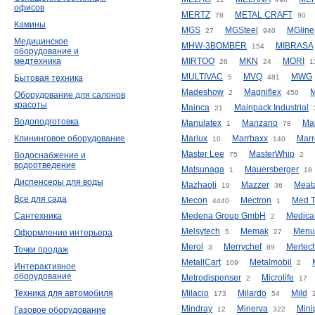
офисов
MERTZ
METAL CRAFT
78
90
Камины
MGS
MGSteel
MGline
27
940
Медицинское
MHW-3BOMBER
MIBRASA
154
оборудование и
медтехника
MIRTOO
MKN
MORI
26
24
1
MULTIVAC
MVQ
MWG
Бытовая техника
5
481
Madeshow
Magniflex
2
450
Оборудование для салонов
красоты
Mainca
Mainpack Industrial
21
Водоподготовка
Manulatex
Manzano
Ma
1
78
Клининговое оборудование
Marlux
Marrbaxx
Mar
10
140
Master Lee
MasterWhip
Водоснабжение и
75
2
водоотведение
Matsunaga
Mauersberger
1
18
Диспенсеры для воды
Mazhaoli
Mazzer
Meat
19
36
Все для сада
Mecon
Mectron
Med T
4440
1
Сантехника
Medena Group GmbH
Medica
2
Melsytech
Memak
Menu
Оформление интерьера
5
27
Merol
Merrychef
Mertec
3
89
Точки продаж
MetallCart
Metalmobil
109
2
Интерактивное
оборудование
Metrodispenser
Microlife
2
17
Техника для автомобиля
Milacio
Milardo
Mild
173
54
Mindray
Minerva
Mini
Газовое оборудование
12
322