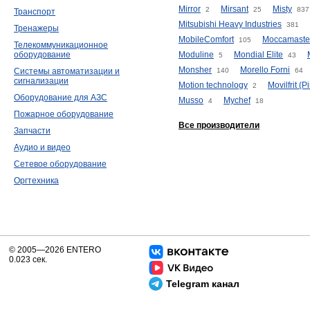
Mirror
Mirsant
Misty
2
25
837
Транспорт
Mitsubishi Heavy Industries
381
Тренажеры
MobileComfort
Moccamaste
105
Телекоммуникационное
оборудование
Moduline
Mondial Elite
5
43
Monsher
Morello Forni
Системы автоматизации и
140
64
сигнализации
Motion technology
Movilfrit (Pi
2
Оборудование для АЗС
Musso
Mychef
4
18
Пожарное оборудование
Все производители
Запчасти
Аудио и видео
Сетевое оборудование
Оргтехника
© 2005—2026 ENTERO
0.023 сек.
Telegram канал