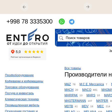
+998 78 3335300
ОТ
ИДЕИ
ДО
ОТКРЫТИЯ
З
Все товары
Производители 
Профоборудование
Кофеварки и кофемашины
M&Z
M.C.E. Meccanica
78
7
Торговое оборудование
MACH
MACO
MAGM
20
881
Посуда и инвентарь
MARIPAK
MARS
MAR
13
10
Климатическая техника
MASTERMANN
MATFER
107
1
Промышленная мебель
MDTB
MDV
MEC
41
16
214
Оснащение гостиниц и
MELAG
MELANA
MEN
12
498