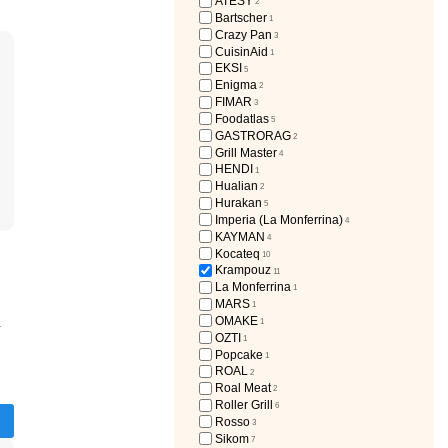
Тех
ATESY
2
Bartscher
1
MARS
1
Crazy Pan
3
CuisinAid
1
EKSI
5
Enigma
2
FIMAR
3
Foodatlas
5
GASTRORAG
2
Grill Master
4
HENDI
1
Hualian
2
Hurakan
5
Imperia (La Monferrina)
4
KAYMAN
4
Kocateq
10
Krampouz
11
La Monferrina
1
MARS
1
OMAKE
1
т
OZTI
1
Popcake
1
ROAL
2
Roal Meat
2
Roller Grill
6
Rosso
3
Sikom
7