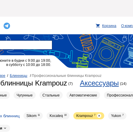
Корзина
О ком
воните в будни с 9:00 до 19:00,
в субботу с 10:00 до 18:00.
вое
/
Блинницы
/
Профессиональные блинницы Krampouz
блинницы Krampouz
Аксессуары
(7)
(14)
йные
Чугунные
Стальные
Автоматические
Профессионал
х блинниц
Sikom
11
Kocateq
10
Krampouz
7
Yukon
7
las
5
Imperia (La Monferrina)
4
Airhot
4
Grill Master
4
Crazy P
и
2
2
2
2
2