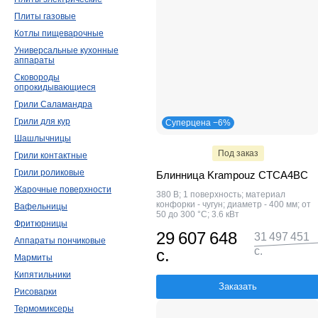
Плиты газовые
Котлы пищеварочные
Универсальные кухонные
аппараты
Сковороды
опрокидывающиеся
Грили Саламандра
Грили для кур
Суперцена −6%
Шашлычницы
Под заказ
Грили контактные
Грили роликовые
Блинница Krampouz CTCA4BC
Жарочные поверхности
380 В; 1 поверхность; материал
конфорки - чугун; диаметр - 400 мм; от
Вафельницы
50 до 300 °C; 3.6 кВт
Фритюрницы
29 607 648
31 497 451
Аппараты пончиковые
с.
с.
Мармиты
Кипятильники
Заказать
Рисоварки
Термомиксеры