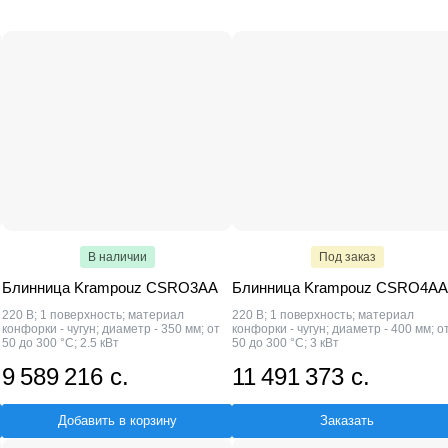
FIMAR
GASTRORAG
Assum
VIATTO
ROAL
Пищ
1
OZTI
1
Техно-ТТ
1
Hualian
1
Starfood
1
HENDI
1
В наличии
Под заказ
Блинница Krampouz CSRO3AA
Блинница Krampouz CSRO4AA
220 В; 1 поверхность; материал
220 В; 1 поверхность; материал
конфорки - чугун; диаметр - 350 мм; от
конфорки - чугун; диаметр - 400 мм; о
50 до 300 °C; 2.5 кВт
50 до 300 °C; 3 кВт
9 589 216 с.
11 491 373 с.
Добавить в корзину
Заказать