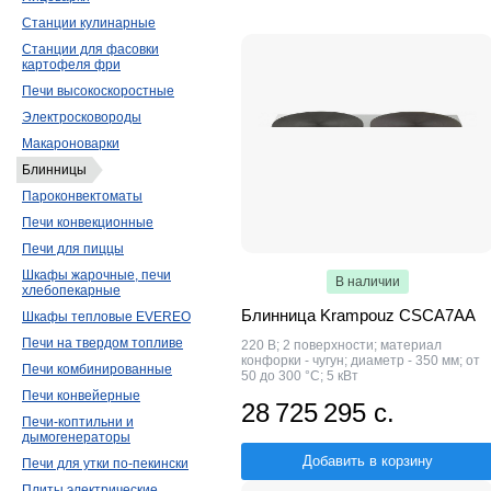
Tatra
Rosso
ATESY
Станции кулинарные
Roal Meat
2
Sirman
1
Popcake
Станции для фасовки
La Monferrina
1
картофеля фри
Печи высокоскоростные
Электросковороды
Макароноварки
Блинницы
Пароконвектоматы
Печи конвекционные
Печи для пиццы
Шкафы жарочные, печи
В наличии
хлебопекарные
Блинница Krampouz CSCA7AA
Шкафы тепловые EVEREO
Печи на твердом топливе
220 В; 2 поверхности; материал
конфорки - чугун; диаметр - 350 мм; от
Печи комбинированные
50 до 300 °C; 5 кВт
Печи конвейерные
28 725 295 с.
Печи-коптильни и
дымогенераторы
Добавить в корзину
Печи для утки по-пекински
Плиты электрические