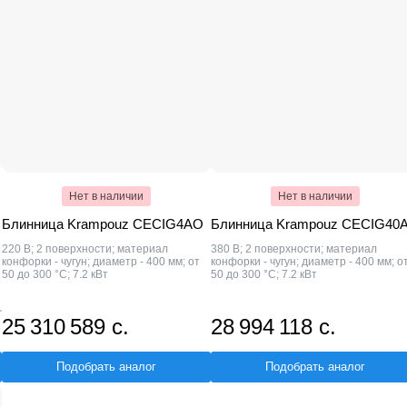
Нет в наличии
Нет в наличии
Блинница Krampouz CECIG4AO
Блинница Krampouz CECIG40
220 В; 2 поверхности; материал
380 В; 2 поверхности; материал
конфорки - чугун; диаметр - 400 мм; от
конфорки - чугун; диаметр - 400 мм; о
50 до 300 °C; 7.2 кВт
50 до 300 °C; 7.2 кВт
25 310 589 с.
28 994 118 с.
Подобрать аналог
Подобрать аналог