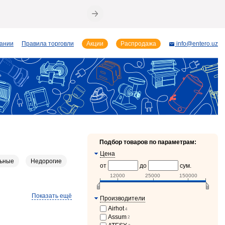
пании
Правила торговли
Акции
Распродажа
info@entero.uz
Подбор товаров по параметрам:
Цена
ьные
Недорогие
от
до
сум.
12000
25000
150000
Показать ещё
Производители
Airhot
4
an
3
Assum
2
2