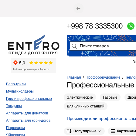
+998 78 3335300
ОТ
ИДЕИ
ДО
ОТКРЫТИЯ
З
Главная
/
Профоборудование
/
Тепло
Профессиональные 
Вапо-грили
Мультихолдеры
Электрические
Газовые
Дво
Грили профессиональные
Тандыры
Для блинных станций
Аппараты для донатсов
Производители профессиональны
Аппараты для корн-догов
Roller Grill
6
KAYMAN
6
Foodat
Пароварки
Популярные
Картинкам
Яйцеварки
3
3
2