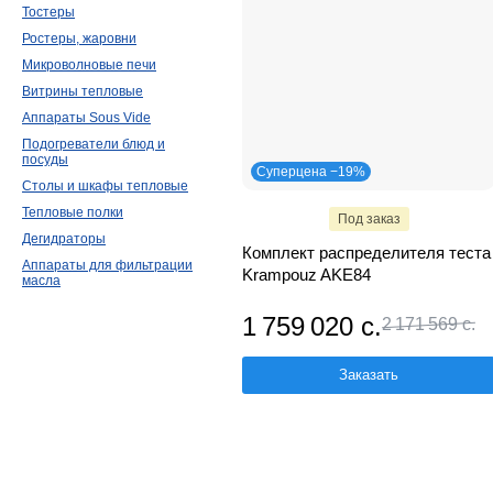
Тостеры
Ростеры, жаровни
Микроволновые печи
Витрины тепловые
Аппараты Sous Vide
Подогреватели блюд и
посуды
Суперцена −19%
Столы и шкафы тепловые
Тепловые полки
Под заказ
Дегидраторы
Комплект распределителя теста
Аппараты для фильтрации
Krampouz AKE84
масла
1 759 020 с.
2 171 569 с.
Заказать