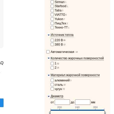
Sirman
1
Starfood
1
Tatra
3
VIATTO
2
Yukon
7
ПищТех
2
Техно-ТТ
1
Источник тепла
220 В
86
380 В
12
Автоматическая
14
Количество жарочных поверхностей
AQ
1
52
2
25
т
Материал жарочной поверхности
алюминий
3
сталь
18
чугун
72
Диаметр
от
до
мм
200
240
350