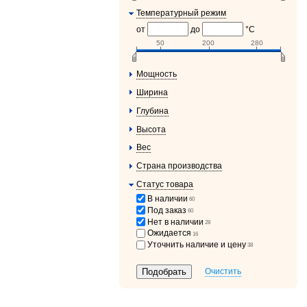
Температурный режим
от
до
°C
50
200
280
Мощность
Ширина
Глубина
Высота
Вес
Страна производства
Статус товара
В наличии
60
Под заказ
60
Нет в наличии
28
Ожидается
16
Уточнить наличие и цену
38
Очистить