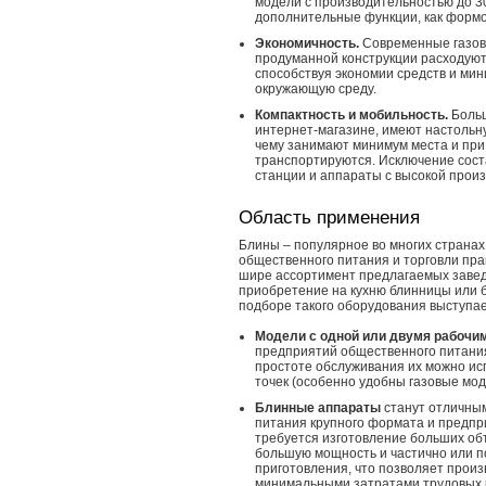
модели с производительностью до 30
дополнительные функции, как формо
Экономичность.
Современные газов
продуманной конструкции расходуют
способствуя экономии средств и ми
окружающую среду.
Компактность и мобильность.
Больш
интернет-магазине, имеют настольн
чему занимают минимум места и при
транспортируются. Исключение сос
станции и аппараты с высокой прои
Область применения
Блины – популярное во многих страна
общественного питания и торговли пра
шире ассортимент предлагаемых завед
приобретение на кухню блинницы или 
подборе такого оборудования выступае
Модели с одной или двумя рабочи
предприятий общественного питания
простоте обслуживания их можно ис
точек (особенно удобны газовые мо
Блинные аппараты
станут отличны
питания крупного формата и предпр
требуется изготовление больших об
большую мощность и частично или 
приготовления, что позволяет произ
минимальными затратами трудовых 