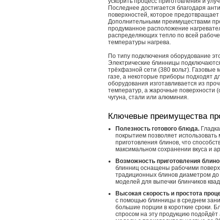
ускорить процесс приготовления и улуч
Последнее достигается благодаря ант
поверхностей, которое предотвращает 
Дополнительными преимуществами пр
продуманное расположение нагревате
распределяющих тепло по всей рабоче
температуры нагрева.
По типу подключения оборудование это
Электрические блинницы подключаются
трёхфазной сети (380 вольт). Газовые
газе, а некоторые приборы подходят дл
оборудования изготавливается из проч
температур, а жарочные поверхности (о
чугуна, стали или алюминия.
Ключевые преимущества пр
Полезность готового блюда.
Гладка
покрытием позволяет использовать 
приготовления блинов, что способст
максимальном сохранении вкуса и а
Возможность приготовления блино
блинниц оснащены рабочими поверх
традиционных блинов диаметром до 4
моделей для выпечки блинчиков ква
Высокая скорость и простота проц
с помощью блинницы в среднем заним
большие порции в короткие сроки. 
спросом на эту продукцию подойдёт