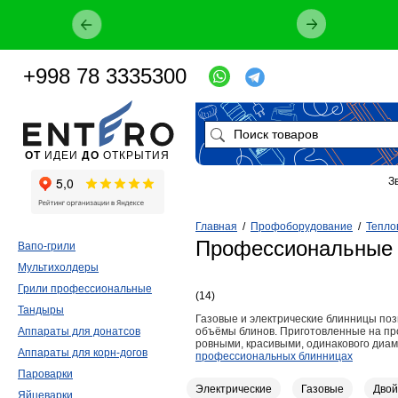
+998 78 3335300
ОТ
ИДЕИ
ДО
ОТКРЫТИЯ
З
Главная
/
Профоборудование
/
Тепло
Профессиональные
Вапо-грили
Мультихолдеры
Грили профессиональные
(14)
Тандыры
Газовые и электрические блинницы поз
Аппараты для донатсов
объёмы блинов. Приготовленные на пр
ровными, красивыми, одинакового диа
Аппараты для корн-догов
профессиональных блинницах
Пароварки
Электрические
Газовые
Дво
Яйцеварки