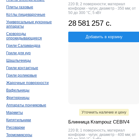
220 В; 2 поверхности; материал
Плиты газовые
конфорки - чугун; диаметр - 350 мм; от
50 до 300 °C; 5 кВт
Котлы пищеварочные
28 581 257 с.
Универсальные кухонные
аппараты
Сковороды
Добавить в корзину
опрокидывающиеся
Грили Саламандра
Грили для кур
Шашлычницы
Грили контактные
Грили роликовые
Жарочные поверхности
Вафельницы
Фритюрницы
Аппараты пончиковые
Уточнить наличие и цену
Мармиты
Кипятильники
Блинница Krampouz CEBIV4
Рисоварки
220 В; 1 поверхность; материал
конфорки - чугун; диаметр - 400 мм; от
Термомиксеры