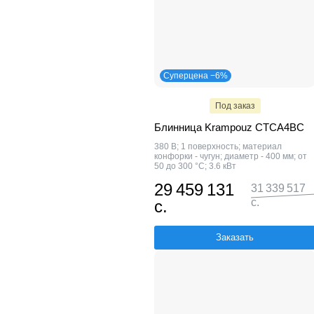
Суперцена −6%
Под заказ
Блинница Krampouz CTCA4BC
380 В; 1 поверхность; материал
конфорки - чугун; диаметр - 400 мм; от
50 до 300 °C; 3.6 кВт
29 459 131
31 339 517
с.
с.
Заказать