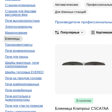
Автоматические
Профессиональн
Станции кулинарные
Станции для фасовки
Для блинных станций
картофеля фри
Печи высокоскоростные
Производители профессиональны
Электросковороды
Kocateq
10
Krampouz
7
Yukon
Популярные
Картинкам
Макароноварки
KAYMAN
6
Foodatlas
5
Airhot
4
Блинницы
Imperia (La Monferrina)
3
Crazy Pan
Пароконвектоматы
Печи конвекционные
ATESY
2
FIMAR
2
Hurakan
2
Печи для пиццы
Assum
2
VIATTO
2
ROAL
2
Шкафы жарочные, печи
Sirman
1
Popcake
1
OZTI
1
хлебопекарные
Шкафы тепловые EVEREO
Starfood
1
HENDI
1
MARS
1
Печи на твердом топливе
Печи комбинированные
Печи конвейерные
Печи-коптильни и
дымогенераторы
В наличии
Печи для утки по-пекински
Блинница Krampouz CSCA7AA
Плиты электрические